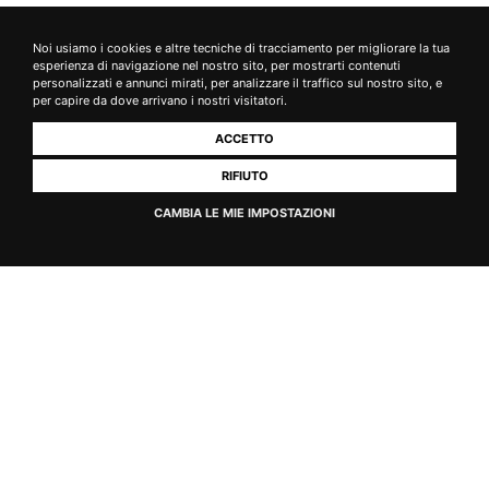
Noi usiamo i cookies e altre tecniche di tracciamento per migliorare la tua
esperienza di navigazione nel nostro sito, per mostrarti contenuti
personalizzati e annunci mirati, per analizzare il traffico sul nostro sito, e
per capire da dove arrivano i nostri visitatori.
Descrizione
ACCETTO
RIFIUTO
Di colore rosso scuro al taglio, il Filetto o Lombino di Cinghiale si
CAMBIA LE MIE IMPOSTAZIONI
presenta con un profumo molto gradevole e un sapore dolce ma
intenso.
Buonissimo il carpaccio di Filetto di Cinghiale con Rucola, Olio Extra
Vergine di Oliva e scaglie di Parmigiano.