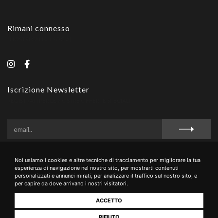
Rimani connesso
I NOSTRI CANALI SOCIAL
Iscrizione Newsletter
REGISTRATI PER LE NOSTRE OFFERTE SPECIALI
Noi usiamo i cookies e altre tecniche di tracciamento per migliorare la tua
Privacy Policy
Cookie Policy
Termini e Condizioni
esperienza di navigazione nel nostro sito, per mostrarti contenuti
personalizzati e annunci mirati, per analizzare il traffico sul nostro sito, e
per capire da dove arrivano i nostri visitatori.
ACCETTO
La Buca di Montauto - Via San Giovanni, 16 - 53037 - San Gimignano (Siena),
Italia - +39 0577 943049 - PIVA 00889000527 - CIN IT052028B5LXB8CTXE
RIFIUTO