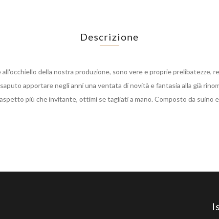
Descrizione
ore all'occhiello della nostra produzione, sono vere e proprie prelibatezze, 
 saputo apportare negli anni una ventata di novità e fantasia alla già rino
’aspetto più che invitante, ottimi se tagliati a mano. Composto da suino e
I
RE