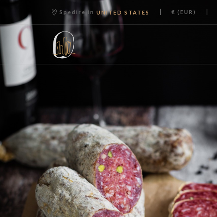
|
|
Spedire in
€ (EUR)
UNITED STATES