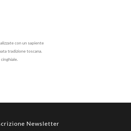
realizzate con un sapiente
mata tradizione toscana.
 cinghiale.
scrizione Newsletter
GISTRATI PER LE NOSTRE OFFERTE SPECIALI