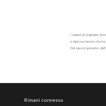
I salami di cinghiale, fi
e rigoroso lavoro che ha
Dal sapore genuino, dall
Rimani connesso
I NOSTRI CANALI SOCIAL