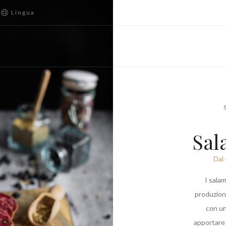
Lingua
Sal
Dal 
I salam
produzione
con un
apportare 